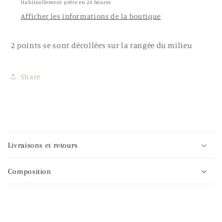
Habituellement prête en 24 heures
Afficher les informations de la boutique
2 points se sont décollées sur la rangée du milieu
Share
C
o
Livraisons et retours
n
t
Composition
e
n
u
r