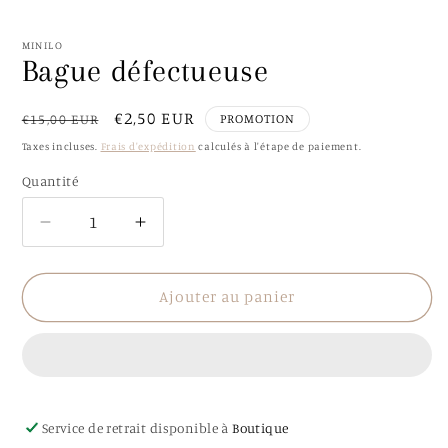
dans
d
une
u
fenêtre
f
MINILO
modale
m
Bague défectueuse
Prix
Prix
€2,50 EUR
PROMOTION
€15,00 EUR
habituel
promotionnel
Taxes incluses.
Frais d'expédition
calculés à l'étape de paiement.
Quantité
Quantité
Réduire
Augmenter
la
la
quantité
quantité
de
de
Ajouter au panier
Bague
Bague
défectueuse
défectueuse
Service de retrait disponible à
Boutique