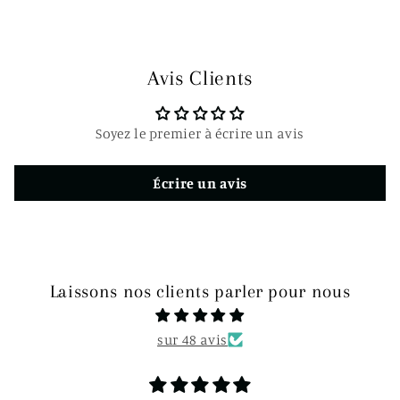
é
d
u
Avis Clients
c
t
Soyez le premier à écrire un avis
i
b
Écrire un avis
l
e
Laissons nos clients parler pour nous
sur 48 avis