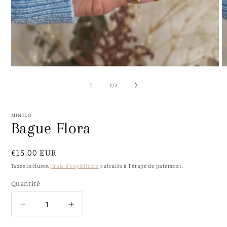
Ouvrir
O
le
le
média
m
de
1
/
2
1
2
dans
d
une
u
fenêtre
f
MINILO
modale
m
Bague Flora
Prix
€15,00 EUR
habituel
Taxes incluses.
Frais d'expédition
calculés à l'étape de paiement.
Quantité
Quantité
Réduire
Augmenter
la
la