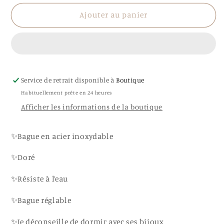
quantité
quantité
de
de
Ajouter au panier
Bague
Bague
Flora
Flora
Service de retrait disponible à
Boutique
Habituellement prête en 24 heures
Afficher les informations de la boutique
✨Bague en acier inoxydable
✨Doré
✨Résiste à l’eau
✨Bague réglable
✨Je déconseille de dormir avec ses bijoux