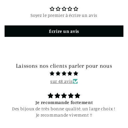
c
t
Soyez le premier à écrire un avis
i
b
Écrire un avis
l
e
Laissons nos clients parler pour nous
sur 48 avis
Je recommande fortement
Des bijoux de très bonne qualité, un large choix !
Je recommande vivement !!