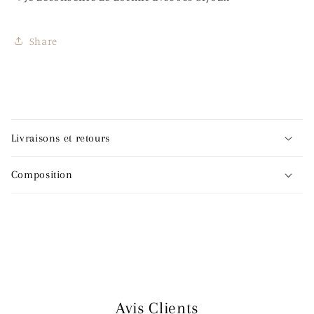
Share
C
o
Livraisons et retours
n
t
Composition
e
n
u
r
é
d
u
Avis Clients