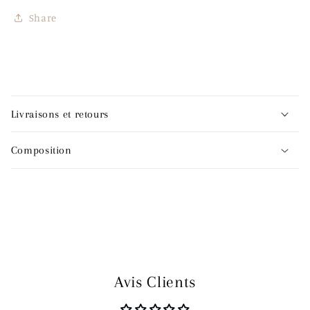
Share
C
o
Livraisons et retours
n
t
Composition
e
n
u
r
é
d
u
Avis Clients
c