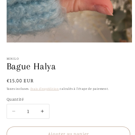
Ouvrir
le
média
1
MINILO
dans
Bague Halya
une
fenêtre
modale
Prix
€15,00 EUR
habituel
Taxes incluses.
Frais d'expédition
calculés à l'étape de paiement.
Quantité
Quantité
Réduire
Augmenter
la
la
quantité
quantité
de
de
Ajouter au panier