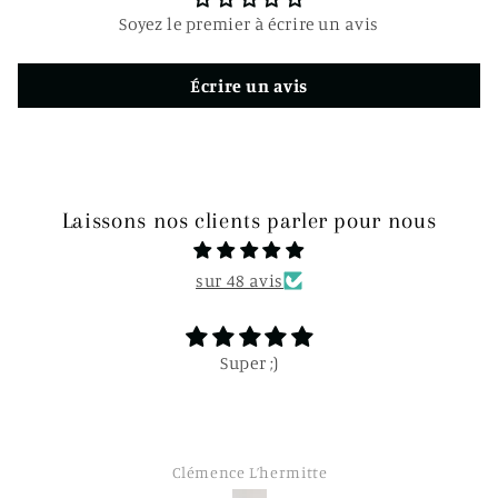
t
Soyez le premier à écrire un avis
i
b
Écrire un avis
l
e
Laissons nos clients parler pour nous
sur 48 avis
Super ;)
Clémence L’hermitte