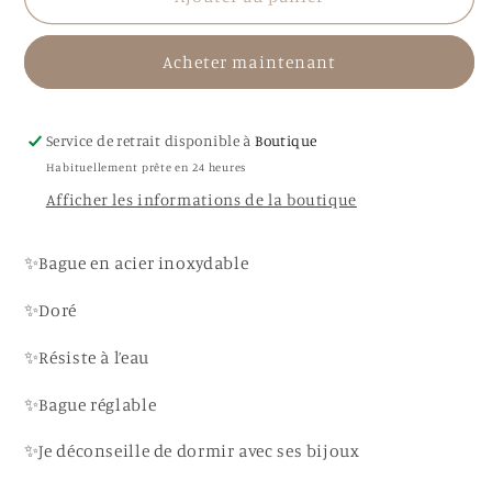
Bague
Bague
Halya
Halya
Acheter maintenant
Service de retrait disponible à
Boutique
Habituellement prête en 24 heures
Afficher les informations de la boutique
✨Bague en acier inoxydable
✨Doré
✨Résiste à l’eau
✨Bague réglable
✨Je déconseille de dormir avec ses bijoux