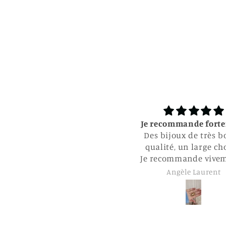
l
e
Je recommande fortement
Super ;)
Des bijoux de très bonne
qualité, un large choix !
e recommande vivement !!
Angèle Laurent
Clémence L’hermit