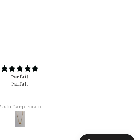
Top 👍🏼
Bague Tili
s contente 🙂 merci
beaucoup
mmanuelle Hurtaud
Cécile Debray