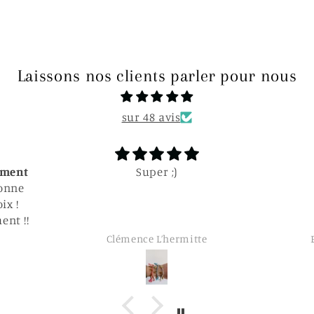
Laissons nos clients parler pour nous
sur 48 avis
Parfait
Parfait
Trè
te
Elodie Larquemain
E