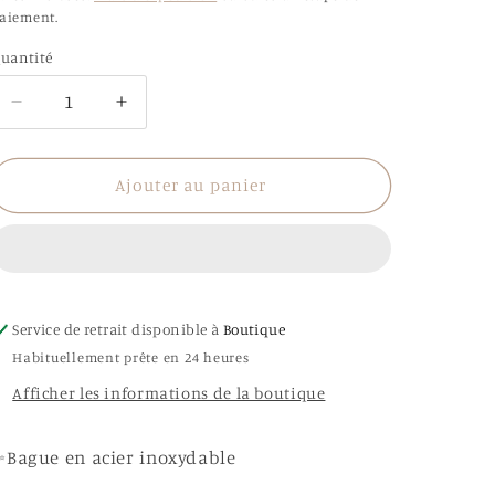
aiement.
uantité
uantité
Réduire
Augmenter
la
la
quantité
quantité
de
de
Ajouter au panier
Bague
Bague
Hamelle
Hamelle
Service de retrait disponible à
Boutique
Habituellement prête en 24 heures
Afficher les informations de la boutique
Bague en acier inoxydable