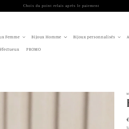
Choix du point relais après le paiement
oux Femme
Bijoux Homme
Bijoux personnalisés
A
éfectueux
PROMO
M
T