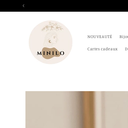
et
passer
au
contenu
NOUVEAUTÉ
Bij
Cartes cadeaux
D
Passer aux
informations
produits