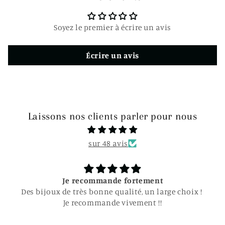
c
t
Soyez le premier à écrire un avis
i
b
Écrire un avis
l
e
Laissons nos clients parler pour nous
sur 48 avis
Je recommande fortement
Des bijoux de très bonne qualité, un large choix !
Je recommande vivement !!