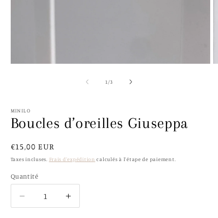
Ouvrir
O
le
le
média
m
de
1
/
3
1
2
dans
d
une
u
fenêtre
f
MINILO
modale
m
Boucles d’oreilles Giuseppa
Prix
€15,00 EUR
habituel
Taxes incluses.
Frais d'expédition
calculés à l'étape de paiement.
Quantité
Quantité
Réduire
Augmenter
la
la