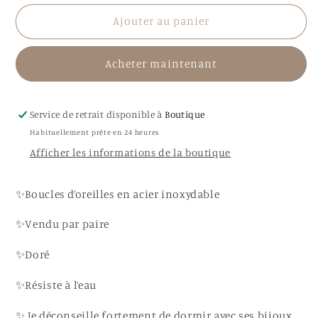
quantité
quantité
de
de
Ajouter au panier
Boucles
Boucles
d’oreilles
d’oreilles
Acheter maintenant
Giuseppa
Giuseppa
Service de retrait disponible à
Boutique
Habituellement prête en 24 heures
Afficher les informations de la boutique
✨Boucles d’oreilles en acier inoxydable
✨Vendu par paire
✨Doré
✨Résiste à l’eau
✨ Je déconseille fortement de dormir avec ses bijoux