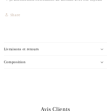
Share
C
o
Livraisons et retours
n
t
Composition
e
n
u
r
é
d
u
Avis Clients