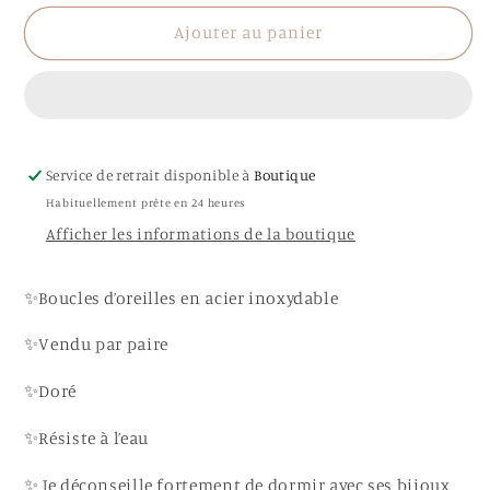
quantité
quantité
de
de
Ajouter au panier
Boucles
Boucles
d’oreilles
d’oreilles
Halima
Halima
Service de retrait disponible à
Boutique
Habituellement prête en 24 heures
Afficher les informations de la boutique
✨Boucles d’oreilles en acier inoxydable
✨Vendu par paire
✨Doré
✨Résiste à l’eau
✨ Je déconseille fortement de dormir avec ses bijoux