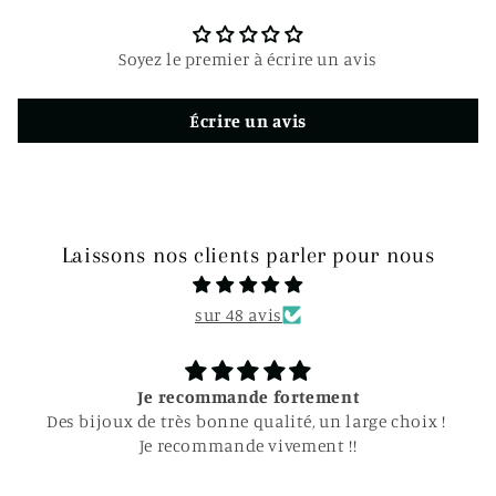
c
t
Soyez le premier à écrire un avis
i
b
Écrire un avis
l
e
Laissons nos clients parler pour nous
sur 48 avis
Je recommande fortement
Des bijoux de très bonne qualité, un large choix !
Je recommande vivement !!