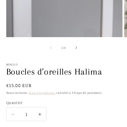
Ouvrir
O
le
le
média
m
de
1
/
4
1
2
dans
d
une
u
fenêtre
f
MINILO
modale
m
Boucles d’oreilles Halima
Prix
€15,00 EUR
habituel
Taxes incluses.
Frais d'expédition
calculés à l'étape de paiement.
Quantité
Quantité
Réduire
Augmenter
la
la