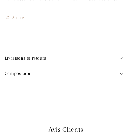
Share
C
o
Livraisons et retours
n
t
Composition
e
n
u
r
é
d
u
Avis Clients