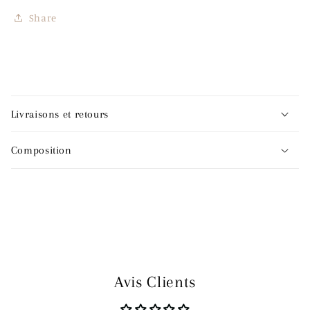
Share
C
o
Livraisons et retours
n
t
Composition
e
n
u
r
é
d
u
Avis Clients
c