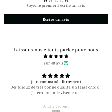
t
Soyez le premier à écrire un avis
i
b
Écrire un avis
l
e
Laissons nos clients parler pour nous
sur 48 avis
Je recommande fortement
Des bijoux de très bonne qualité, un large choix !
Je recommande vivement !!
Angèle Laurent