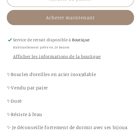
Boucles
Boucles
d’oreilles
d’oreilles
Acheter maintenant
Johanna
Johanna
Service de retrait disponible à
Boutique
Habituellement prête en 24 heures
Afficher les informations de la boutique
✨Boucles d’oreilles en acier inoxydable
✨Vendu par paire
✨Doré
✨Résiste à l’eau
✨ Je déconseille fortement de dormir avec ses bijoux