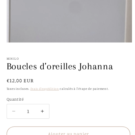
Ouvrir
le
média
1
MINILO
dans
Boucles d’oreilles Johanna
une
fenêtre
modale
Prix
€12,00 EUR
habituel
Taxes incluses.
Frais d'expédition
calculés à l'étape de paiement.
Quantité
Quantité
Réduire
Augmenter
la
la
quantité
quantité
de
de
Ajouter au panier