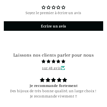
c
t
Soyez le premier à écrire un avis
i
b
Écrire un avis
l
e
Laissons nos clients parler pour nous
sur 48 avis
Je recommande fortement
Des bijoux de très bonne qualité, un large choix !
Je recommande vivement !!