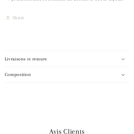
Share
C
o
Livraisons et retours
n
t
Composition
e
n
u
r
é
d
u
Avis Clients