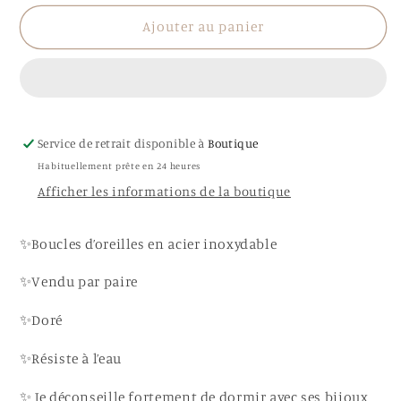
quantité
quantité
de
de
Ajouter au panier
Boucles
Boucles
d’oreilles
d’oreilles
Jouma
Jouma
Service de retrait disponible à
Boutique
Habituellement prête en 24 heures
Afficher les informations de la boutique
✨Boucles d’oreilles en acier inoxydable
✨Vendu par paire
✨Doré
✨Résiste à l’eau
✨ Je déconseille fortement de dormir avec ses bijoux