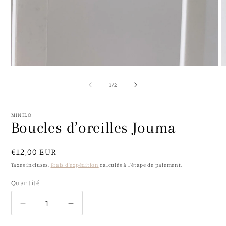
Ouvrir
O
le
le
média
m
de
1
/
2
1
2
dans
d
une
u
fenêtre
f
MINILO
modale
m
Boucles d’oreilles Jouma
Prix
€12,00 EUR
habituel
Taxes incluses.
Frais d'expédition
calculés à l'étape de paiement.
Quantité
Quantité
Réduire
Augmenter
la
la