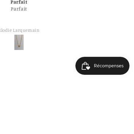
Top 👍🏼
Bague Til
Très contente 🙂 merci
beaucoup
Emmanuelle Hurtaud
Cécile Debr