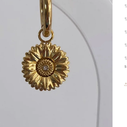
✨
✨
✨
s