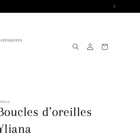
ccessoires
Connexion
Panier
INILO
Boucles d’oreilles
Yliana