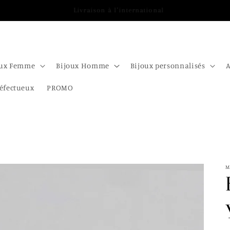
Choix du point relais après le paiement
oux Femme
Bijoux Homme
Bijoux personnalisés
A
éfectueux
PROMO
M