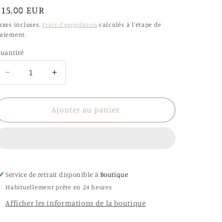
Prix
€15,00 EUR
habituel
axes incluses.
Frais d'expédition
calculés à l'étape de
aiement.
uantité
uantité
Réduire
Augmenter
la
la
quantité
quantité
de
de
Ajouter au panier
Boucles
Boucles
d’oreilles
d’oreilles
Yliana
Yliana
Service de retrait disponible à
Boutique
Habituellement prête en 24 heures
Afficher les informations de la boutique