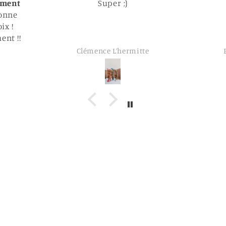
r ;)
Parfait
Parfait
’hermitte
Elodie Larquemain
Retrouvez-nous sur nos réseaux sociaux :