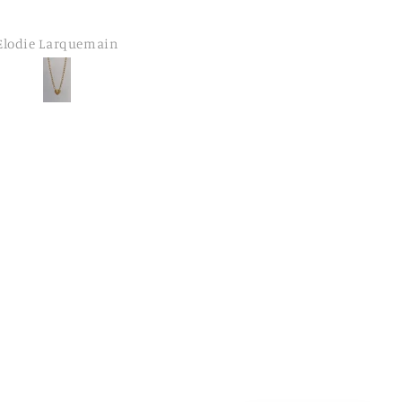
Emmanuelle Hurtaud
Cécile Debray