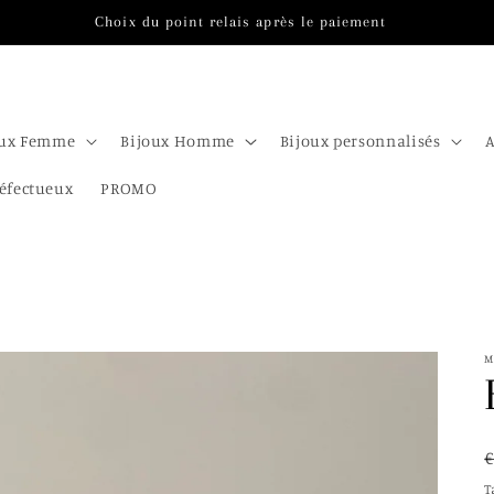
Choix du point relais après le paiement
oux Femme
Bijoux Homme
Bijoux personnalisés
A
éfectueux
PROMO
M
T