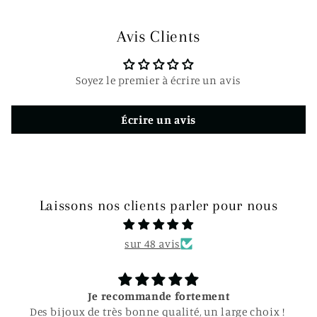
d
u
Avis Clients
c
t
Soyez le premier à écrire un avis
i
b
Écrire un avis
l
e
Laissons nos clients parler pour nous
sur 48 avis
Je recommande fortement
Des bijoux de très bonne qualité, un large choix !