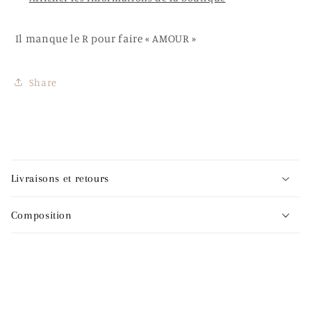
Il manque le R pour faire « AMOUR »
Share
C
o
Livraisons et retours
n
t
Composition
e
n
u
r
é