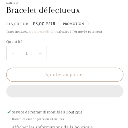
1
MINILO
dans
Bracelet défectueux
une
fenêtre
modale
Prix
Prix
€3,00 EUR
PROMOTION
€15,00 EUR
habituel
promotionnel
Taxes incluses.
Frais d'expédition
calculés à l'étape de paiement.
Quantité
Quantité
Réduire
Augmenter
la
la
quantité
quantité
de
de
Ajouter au panier
Bracelet
Bracelet
défectueux
défectueux
Service de retrait disponible à
Boutique
Habituellement prête en 24 heures
Afficher les informations de la boutique