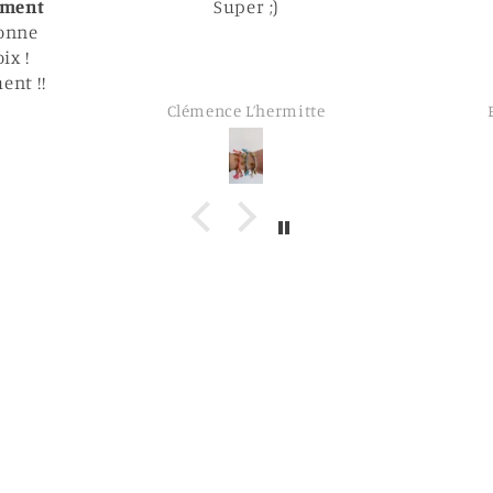
Parfait
Parfait
Trè
te
Elodie Larquemain
E
Retrouvez-nous sur nos réseaux sociaux :