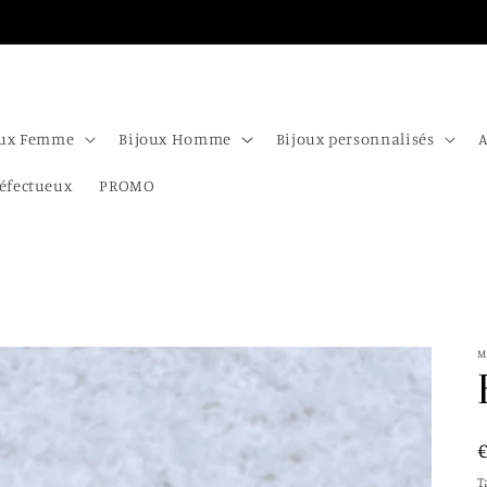
Choix du point relais après le paiement
oux Femme
Bijoux Homme
Bijoux personnalisés
A
éfectueux
PROMO
M
T