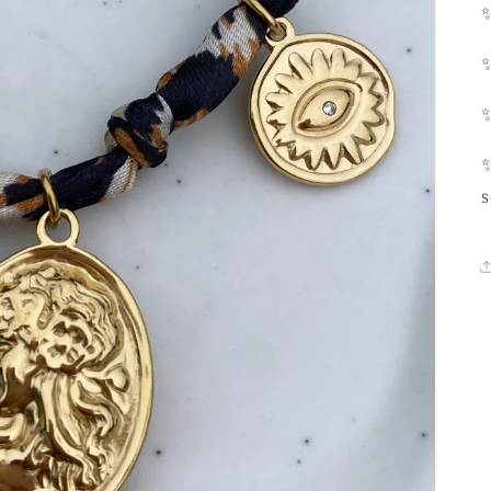
✨
✨
✨
s