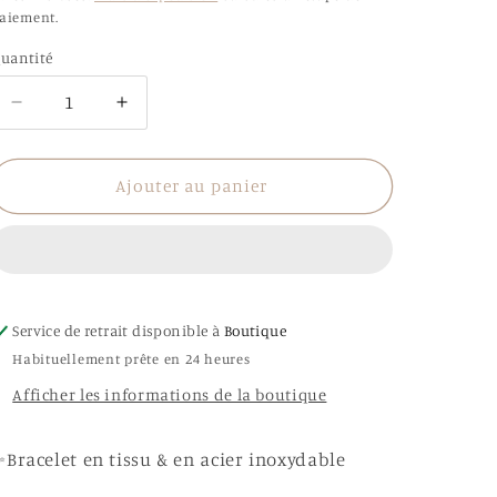
aiement.
uantité
uantité
Réduire
Augmenter
la
la
quantité
quantité
de
de
Ajouter au panier
Bracelet
Bracelet
Romane
Romane
Service de retrait disponible à
Boutique
Habituellement prête en 24 heures
Afficher les informations de la boutique
Bracelet en tissu & en acier inoxydable