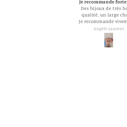
Je recommande fortement
Super ;)
Des bijoux de très bonne
qualité, un large choix !
e recommande vivement !!
Angèle Laurent
Clémence L’hermit