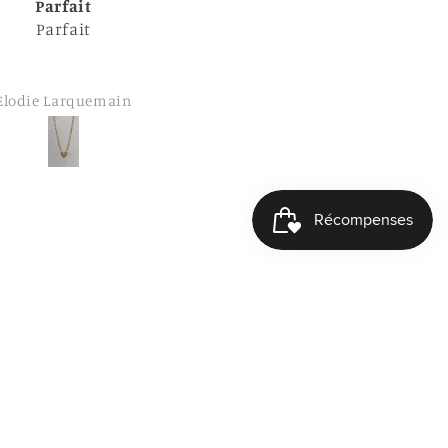
Top 👍🏼
Bague Tili
s contente 🙂 merci
beaucoup
mmanuelle Hurtaud
Cécile Debray