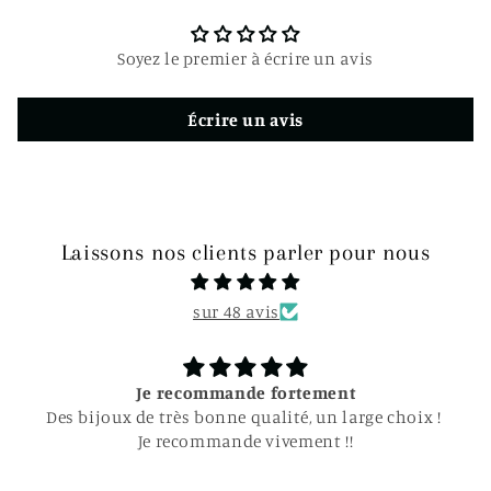
c
t
Soyez le premier à écrire un avis
i
b
Écrire un avis
l
e
Laissons nos clients parler pour nous
sur 48 avis
Je recommande fortement
Des bijoux de très bonne qualité, un large choix !
Je recommande vivement !!