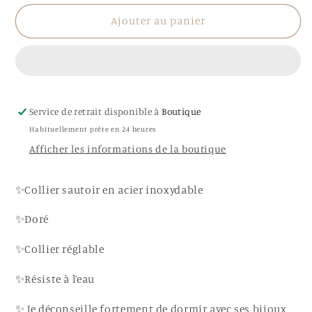
quantité
quantité
de
de
Ajouter au panier
Collier
Collier
sautoir
sautoir
Isaure
Isaure
Service de retrait disponible à
Boutique
Habituellement prête en 24 heures
Afficher les informations de la boutique
✨Collier sautoir en acier inoxydable
✨Doré
✨Collier réglable
✨Résiste à l’eau
✨ Je déconseille fortement de dormir avec ses bijoux