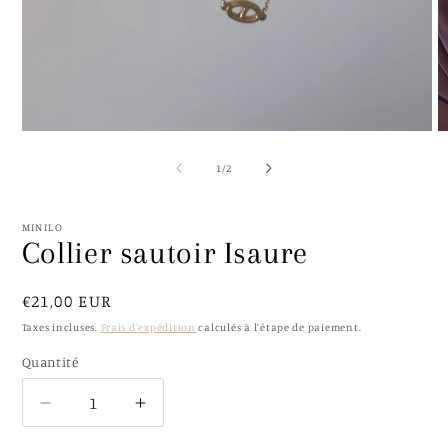
Ouvrir
O
le
le
média
m
de
1
/
2
1
2
dans
d
une
u
fenêtre
f
MINILO
modale
m
Collier sautoir Isaure
Prix
€21,00 EUR
habituel
Taxes incluses.
Frais d'expédition
calculés à l'étape de paiement.
Quantité
Quantité
Réduire
Augmenter
la
la