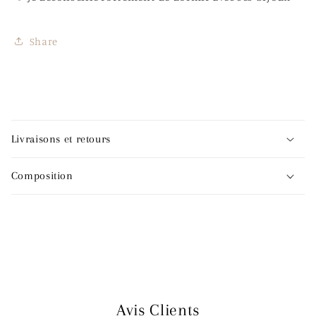
Share
C
o
Livraisons et retours
n
t
Composition
e
n
u
r
é
d
u
Avis Clients